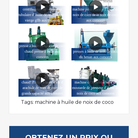
centrifugeuse de séparateur
machine pour extraire l' huile de
tubulaire d' huile de noix de coco
noix de coco de la noix de coco
vierge gflb aux comores
aux comores
presse à huile de haricot de coco
chaud presse à huile aux
presses à huile de noix de coco
comores
du henan aux comores
chaud! Presse à huile à vis d'
machine de moulin à huile de
arachide de noix de coco de
moutarde de presseur d' huile de
grande capacité aux comores
noix de coco aux comores
Tags:
machine à huile de noix de coco
OBTENEZ UN PRIX OU