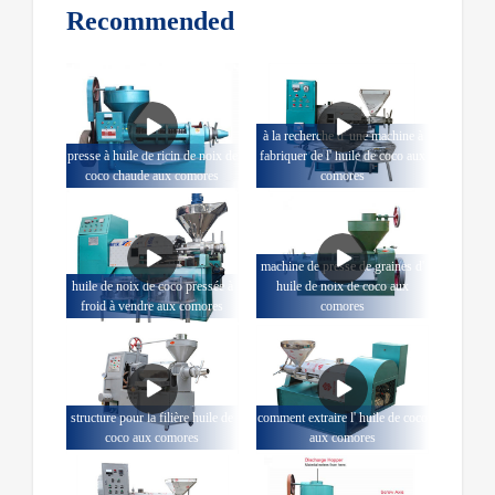
Recommended
à la recherche d' une machine à
presse à huile de ricin de noix de
fabriquer de l' huile de coco aux
coco chaude aux comores
comores
machine de presse de graines d'
huile de noix de coco pressée à
huile de noix de coco aux
froid à vendre aux comores
comores
structure pour la filière huile de
comment extraire l' huile de coco
coco aux comores
aux comores