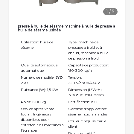
1
/
5
presse à huile de sésame machine à huile de presse à
huile de sésame usinée
Utilisation: huile de
Type: machine de
sésame
pressage à froid et à
chaud, machine à huile
de pression à froid
Qualité automatique:
Capacité de production:
automatique
150-300 kg/h
Numéro de modèle: 6YZ-
Tension:
230
220 V/380V/440V
Puissance (W): 1,5 KW
Dimension (L*W*H):
1700*1100*1600mm
Poids: 1200 kg
Certification: ISO
Service après-vente
Gamme d'application:
fourni: Ingénieurs
sésame, noix, amandes
disponibles pour
Couleur: requise par le
entretenir les machines à
client
l'étranger
Prix: compétitif