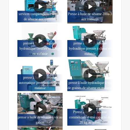
services completspresse à huile
Presse à huile de sésame 200a-3
de sésame aux comores
aux comores
presse à huile de sésame
presse à huile de sésame
hydraulique certifiée ce 50kgh
hydraulique pressée à chaud en
en malaisie
malaisie
presse à huile de sésame
automatique professionnelle en
presse à huile hydraulique à vis
malaisie
de graines de sésame en malaisie
Presse à huile de sésame
presse à huile de sésame à vis au
commerciale d' une capacité de
gabon
20 kg au gabon