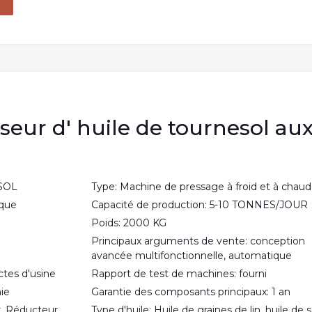
seur d' huile de tournesol au
ESOL
Type: Machine de pressage à froid et à chaud
ique
Capacité de production: 5-10 TONNES/JOUR
Poids: 2000 KG
Principaux arguments de vente: conception
avancée multifonctionnelle, automatique
ctes d'usine
Rapport de test de machines: fourni
nie
Garantie des composants principaux: 1 an
, Réducteur
Type d'huile: Huile de graines de lin, huile de s