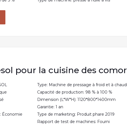
s de 5 %
Type de machine: presse à huile à vis
esol pour la cuisine des como
ESOL
Type: Machine de pressage à froid et à chaud
ique
Capacité de production: 98 % à 100 %
sé
Dimension (L*W*H): 1120*800*1400mm
Garantie: 1 an
e: Économie
Type de marketing: Produit phare 2019
Rapport de test de machines: Fourni