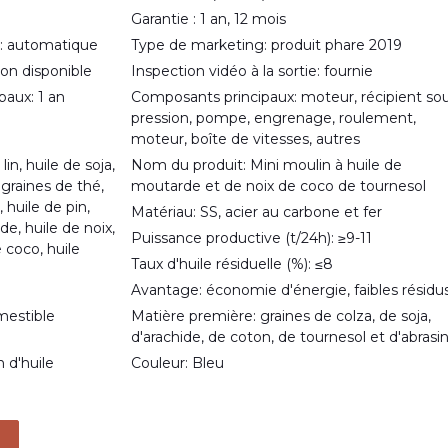
Garantie : 1 an, 12 mois
: automatique
Type de marketing: produit phare 2019
on disponible
Inspection vidéo à la sortie: fournie
paux: 1 an
Composants principaux: moteur, récipient so
pression, pompe, engrenage, roulement,
moteur, boîte de vitesses, autres
lin, huile de soja,
Nom du produit: Mini moulin à huile de
 graines de thé,
moutarde et de noix de coco de tournesol
 huile de pin,
Matériau: SS, acier au carbone et fer
de, huile de noix,
Puissance productive (t/24h): ≥9-11
e coco, huile
Taux d'huile résiduelle (%): ≤8
Avantage: économie d'énergie, faibles résidu
mestible
Matière première: graines de colza, de soja,
d'arachide, de coton, de tournesol et d'abrasin
 d'huile
Couleur: Bleu