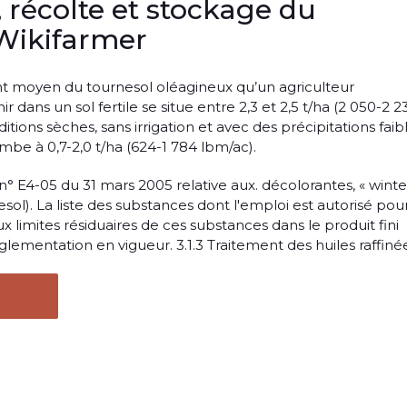
récolte et stockage du
 Wikifarmer
t moyen du tournesol oléagineux qu’un agriculteur
dans un sol fertile se situe entre 2,3 et 2,5 t/ha (2 050-2 2
tions sèches, sans irrigation et avec des précipitations faibl
e à 0,7-2,0 t/ha (624-1 784 lbm/ac).
n° E4-05 du 31 mars 2005 relative aux. décolorantes, « winte
nesol). La liste des substances dont l'emploi est autorisé pour
aux limites résiduaires de ces substances dans le produit fini
glementation en vigueur. 3.1.3 Traitement des huiles raffiné