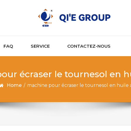
FAQ
SERVICE
CONTACTEZ-NOUS
our écraser le tournesol en h
Home
/
machine pour écraser le tournesol en huile