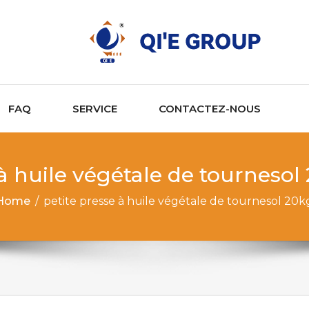
FAQ
SERVICE
CONTACTEZ-NOUS
 à huile végétale de tourneso
Home
/
petite presse à huile végétale de tournesol 20