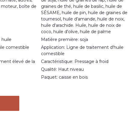
tomate, autres,
de soja, huile de graines de rap, huile de
moteur, boîte de
graines de thé, huile de basilic, huile de
SÉSAME, huile de pin, huile de graines de
tournesol, huile d'amande, huile de noix,
huile d'arachide. Huile, huile de noix de
coco, huile d'olive, huile de palme
 huile
Matière première: soja
uile comestible
Application: Ligne de traitement d'huile
comestible
ment élevé de la
Caractéristique: Pressage à froid
Qualité: Haut niveau
Paquet: caisse en bois