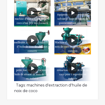
équipement d' extraction par
machine d' extraction d' huile de
solvant d' huile de noyau de
coco à bas prix aux comores
goococonut aux comores
meilleures machines d' extraction
Machine d' extraction d' huile de
d' huile de noix de coco aux
noix de coco de 50 à 200 tpj aux
comores
comores
petite machine d' extraction d'
extraction d' huile de noix de
huile de sésame de noix de coco
coco pour l' ingestion en
en malaisie
malaisie
Tags:
machines d'extraction d'huile de
noix de coco