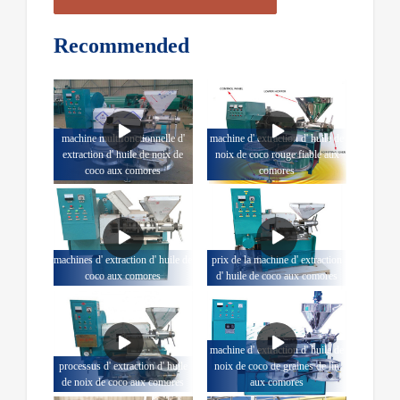
Recommended
machine multifonctionnelle d'
machine d' extraction d' huile de
extraction d' huile de noix de
noix de coco rouge fiable aux
coco aux comores
comores
machines d' extraction d' huile de
prix de la machine d' extraction
coco aux comores
d' huile de coco aux comores
machine d' extraction d' huile de
processus d' extraction d' huile
noix de coco de graines de lin
de noix de coco aux comores
aux comores