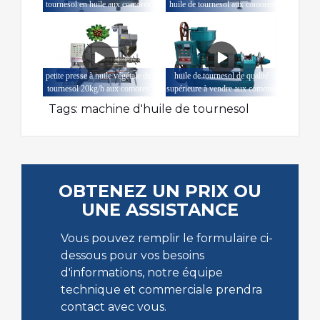
tournesol en huile aux comores
huile de tournesol aux comores
petite presse à huile végétale de
huile de tournesol de qualité
tournesol 20kg/h aux comores
supérieure à vendre aux comores
Tags:
machine d'huile de tournesol
OBTENEZ UN PRIX OU
UNE ASSISTANCE
Vous pouvez remplir le formulaire ci-
dessous pour vos besoins
d'informations, notre équipe
technique et commerciale prendra
contact avec vous.