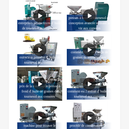
presses à huile de tournesol de
entreprises productrices d' huile
conception avancée utilisant la
de tournesol aux comores
vie aux comores
comment faire de l' huile de
extracteur presseur d' huile de
graines de tournesol aux
tournesol aux comores
comores
prix de la machine de presse à
froid d' huile de graines de
comment est l' extrait d' huile de
tournesol aux comores
tournesol aux comores
machine pour écraser le
procédé de conservation de l'