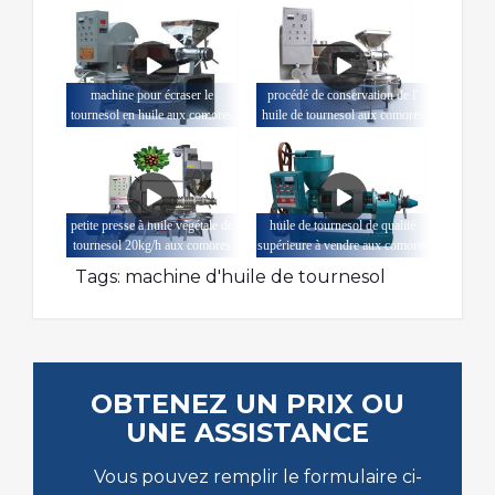
machine pour écraser le
procédé de conservation de l'
tournesol en huile aux comores
huile de tournesol aux comores
petite presse à huile végétale de
huile de tournesol de qualité
tournesol 20kg/h aux comores
supérieure à vendre aux comores
Tags:
machine d'huile de tournesol
OBTENEZ UN PRIX OU
UNE ASSISTANCE
Vous pouvez remplir le formulaire ci-