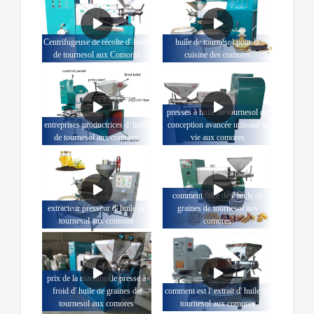
Centrifugeuse de récolte d' huile
huile de tournesol pour la
de tournesol aux Comores
cuisine des comores
presses à huile de tournesol de
entreprises productrices d' huile
conception avancée utilisant la
de tournesol aux comores
vie aux comores
comment faire de l' huile de
extracteur presseur d' huile de
graines de tournesol aux
tournesol aux comores
comores
prix de la machine de presse à
froid d' huile de graines de
comment est l' extrait d' huile de
tournesol aux comores
tournesol aux comores